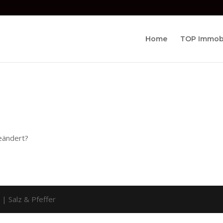
Home
TOP Immobi
geändert?
 | Salz & Pfeffer